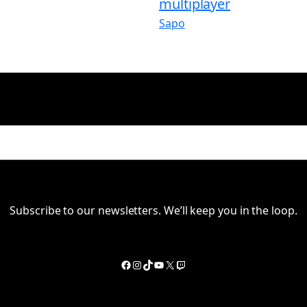
multiplayer
Sapo
Subscribe to our newsletters. We’ll keep you in the loop.
Facebook
Instagram
TikTok
YouTube
X
Twitch