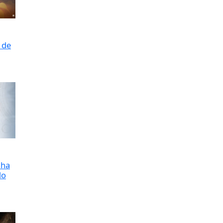
 de
nha
do